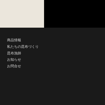
商品情報
私たちの昆布づくり
昆布漁師
お知らせ
お問合せ
黄金昆布Golden Kombuのブランドサイトを、2021年6月1
日本一の天然昆布の産地、釧路町昆布森で採れる長昆布。私
守ってきた漁師たちのことをお伝えしていきます。
「黄金昆布Golden Kombu」を皆さまの食卓へお届けでき