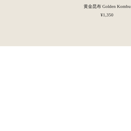
黄金昆布 Golden Kombu
¥1,350
商品情報
私たちの昆布づくり
昆布漁師
お知らせ
お問合せ